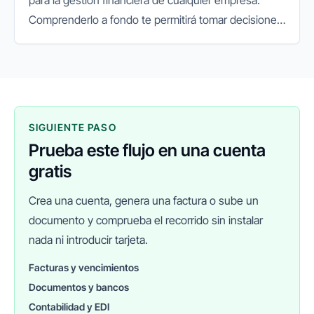
Comprenderlo a fondo te permitirá tomar decisiones
informadas y estratégicas para asegurar la
estabilidad y el crecimiento...
SIGUIENTE PASO
Prueba este flujo en una cuenta
gratis
Crea una cuenta, genera una factura o sube un
documento y comprueba el recorrido sin instalar
nada ni introducir tarjeta.
Facturas y vencimientos
Documentos y bancos
FINANEDI
Hablemos ahora
Contabilidad y EDI