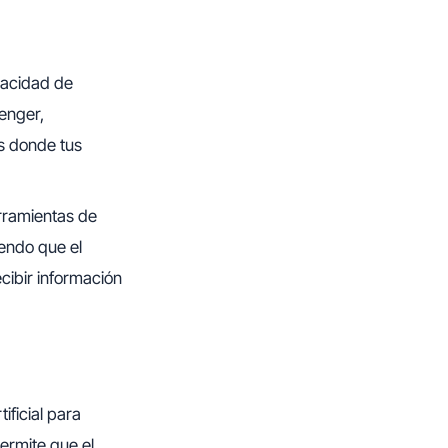
pacidad de
enger,
s donde tus
erramientas de
endo que el
cibir información
rtificial para
permite que el