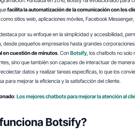
gramación. Fundada en 2016, Botsify ha evolucionado para c
que
facilita la automatización de la comunicación con los cl
, como sitios web, aplicaciones móviles, Facebook Messenger,
destaca por su enfoque en la simplicidad y accesibilidad, per
a, desde pequeños empresarios hasta grandes corporacione
l en cuestión de minutos
. Con
Botsify
, los chatbots no sol
ntes, sino que también son capaces de interactuar de maner
recolectar datos y realizar tareas específicas, lo que los convi
a para mejorar la eficiencia y la satisfacción del cliente.
cionado
:
Los mejores chatbots para mejorar la atención al cli
unciona Botsify?