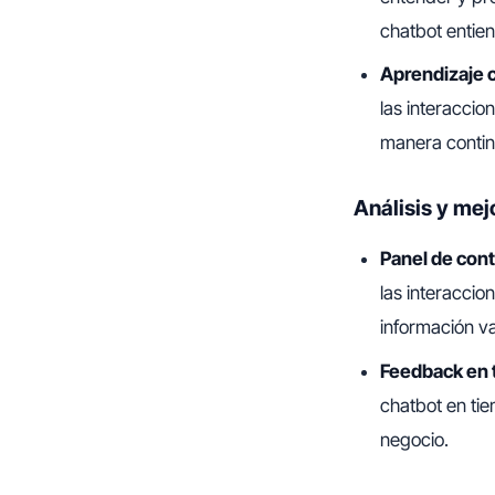
chatbot entien
Aprendizaje 
las interaccio
manera contin
Análisis y mej
Panel de contr
las interaccio
información va
Feedback en 
chatbot en tie
negocio.