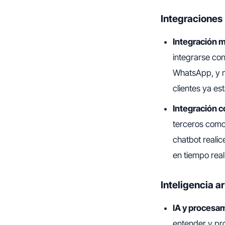
Integraciones
Integración m
integrarse co
WhatsApp, y m
clientes ya es
Integración 
terceros como
chatbot realic
en tiempo real
Inteligencia a
IA y procesam
entender y pro