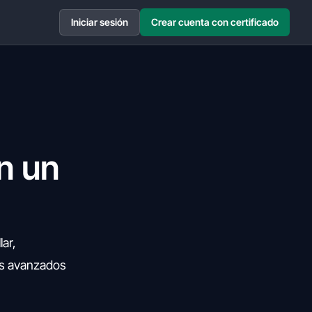
Iniciar sesión
Crear cuenta con certificado
n un
ar,
os avanzados