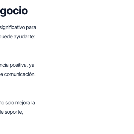
egocio
ignificativo para
 puede ayudarte:
cia positiva, ya
 de comunicación.
no solo mejora la
de soporte,