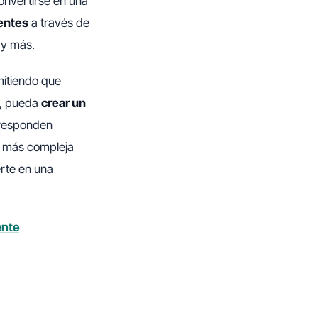
onvertirse en una
ientes
a través de
 y más.
mitiendo que
s, pueda
crear un
o responden
a más compleja
erte en una
ente