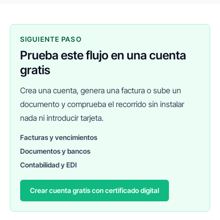
SIGUIENTE PASO
Prueba este flujo en una cuenta
gratis
Crea una cuenta, genera una factura o sube un
documento y comprueba el recorrido sin instalar
nada ni introducir tarjeta.
Facturas y vencimientos
Documentos y bancos
FINANEDI
Hablemos ahora
Contabilidad y EDI
Crear cuenta gratis con certificado digital
Pedir información sobre FinanEDI
Resolver una duda del ERP