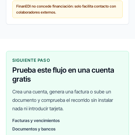
últimos años ha surgido un cambio de paradigma:
FinanEDI no concede financiación: solo facilita contacto con
cada vez más empresas recurren a...
colaboradores externos.
SIGUIENTE PASO
Prueba este flujo en una cuenta
gratis
Crea una cuenta, genera una factura o sube un
documento y comprueba el recorrido sin instalar
nada ni introducir tarjeta.
Facturas y vencimientos
Documentos y bancos
FINANEDI