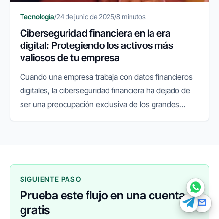
Tecnología
/
24 de junio de 2025
/
8 minutos
Ciberseguridad financiera en la era
digital: Protegiendo los activos más
FINANEDI
Hablemos ahora
valiosos de tu empresa
Cuando una empresa trabaja con datos financieros
Pedir información sobre FinanEDI
digitales, la ciberseguridad financiera ha dejado de
ser una preocupación exclusiva de los grandes
Resolver una duda del ERP
bancos para convertirse en una prioridad crítica para
cada empresa, sin...
Financiación externa
Otro
SIGUIENTE PASO
Prueba este flujo en una cuenta
gratis