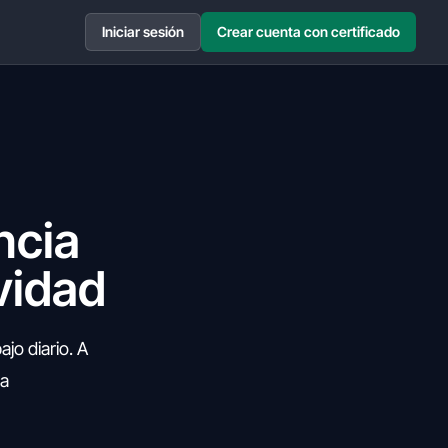
Iniciar sesión
Crear cuenta con certificado
ncia
ividad
ajo diario. A
la