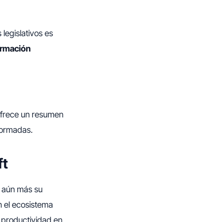
legislativos es
ormación
ofrece un resumen
nformadas.
ft
a aún más su
n el ecosistema
a productividad en