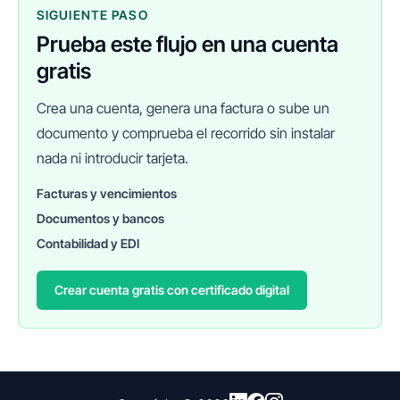
SIGUIENTE PASO
Prueba este flujo en una cuenta
gratis
Crea una cuenta, genera una factura o sube un
documento y comprueba el recorrido sin instalar
nada ni introducir tarjeta.
Facturas y vencimientos
Documentos y bancos
FINANEDI
Hablemos ahora
Contabilidad y EDI
Crear cuenta gratis con certificado digital
Pedir información sobre FinanEDI
Resolver una duda del ERP
Financiación externa