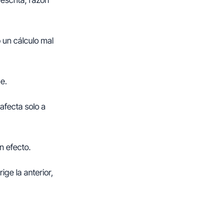
 escrita, razón
 un cálculo mal
de.
 afecta solo a
n efecto.
ige la anterior,