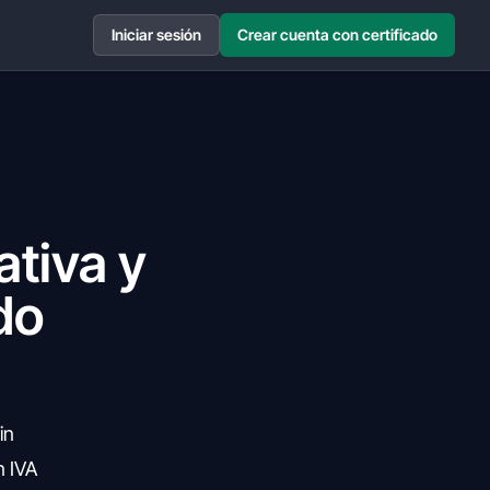
Iniciar sesión
Crear cuenta con certificado
ativa y
do
in
n IVA