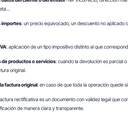
 datos del cliente o del emisor
: NIF incorrecto, dirección mal
leta…
s importes
: un precio equivocado, un descuento no aplicado o
IVA
: aplicación de un tipo impositivo distinto al que correspon
 de productos o servicios
: cuando la devolución es parcial o
tura original.
a factura original
: en caso de que toda la operación quede si
 factura rectificativa es un documento con validez legal que corr
ificación de manera clara y transparente.