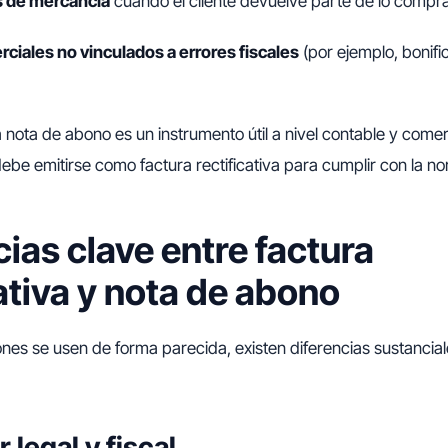
 de mercancía
cuando el cliente devuelve parte de lo compr
ciales no vinculados a errores fiscales
(por ejemplo, bonifi
a nota de abono es un instrumento útil a nivel contable y comerc
debe emitirse como factura rectificativa para cumplir con la no
cias clave entre factura
cativa y nota de abono
nes se usen de forma parecida, existen diferencias sustancia
r legal y fiscal