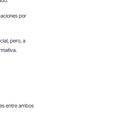
ado.
caciones por
ial, pero, a
rmativa.
les entre ambos