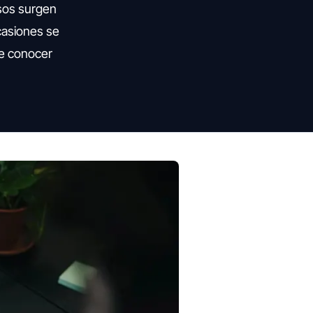
asos surgen
casiones se
ne conocer