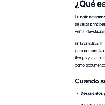
¿Qué es
La
nota de abon
se utiliza princi
venta, devolucion
En la práctica, l
pero
no tiene la
tiempo y la evolu
como documento in
Cuándo se
Descuentos y