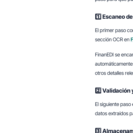
1️⃣ Escaneo de
El primer paso co
sección OCR en
FinanEDI se encar
automáticamente l
otros detalles rel
2️⃣ Validación 
El siguiente paso
datos extraídos p
3️⃣ Almacenam