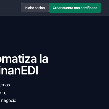
Iniciar sesión
Crear cuenta con certificado
omatiza la
FinanEDI
ndemos
eso,
u negocio