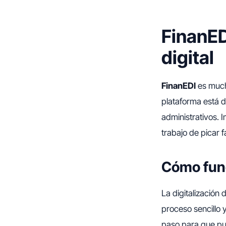
FinanED
digital
FinanEDI
es mucho
plataforma está d
administrativos.
trabajo de picar 
Cómo func
La digitalización
proceso sencillo 
paso para que pu