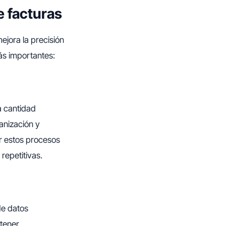
e facturas
ejora la precisión
ás importantes:
 cantidad
anización y
r estos procesos
repetitivas.
de datos
 tener