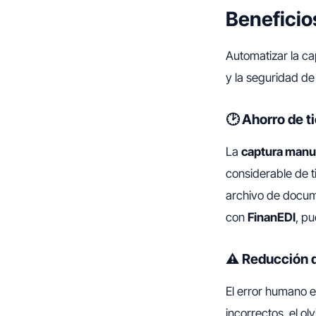
Beneficios
Automatizar la ca
y la seguridad de
🕑 Ahorro de t
La
captura manua
considerable de t
archivo de docum
con
FinanEDI
, p
⚠️ Reducción 
El error humano e
incorrectos, el o