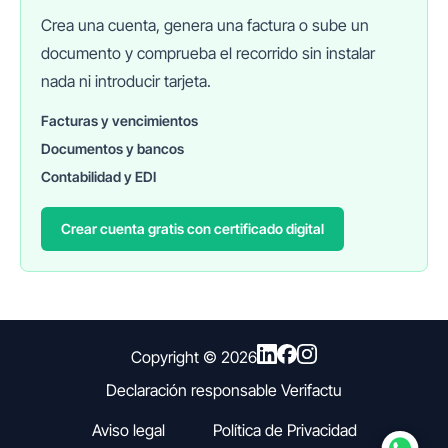
Crea una cuenta, genera una factura o sube un
documento y comprueba el recorrido sin instalar
nada ni introducir tarjeta.
Facturas y vencimientos
Documentos y bancos
FINANEDI
Hablemos ahora
Contabilidad y EDI
Crear cuenta gratis con certificado digital
Pedir información sobre FinanEDI
Resolver una duda del ERP
Financiación externa
Copyright ©
2026
Declaración responsable Verifactu
Otro
Aviso legal
Política de Privacidad