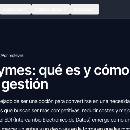
Soluciones
Colaboradores
Recursos
s
/
Por restevez
pymes: qué es y cóm
 gestión
 dejado de ser una opción para convertirse en una necesida
s que buscan ser más competitivas, reducir costes y mejo
, el EDI (Intercambio Electrónico de Datos) emerge como u
 marcar un antes y un después en la forma en que las py