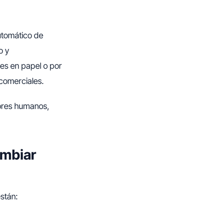
automático de
o y
nes en papel o por
 comerciales.
rores humanos,
ambiar
stán: