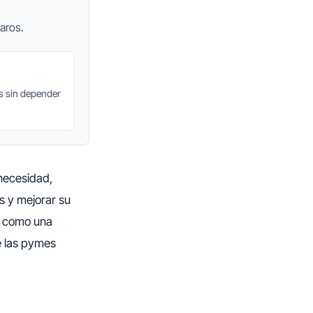
aros.
as sin depender
 necesidad,
s y mejorar su
 como una
e las pymes