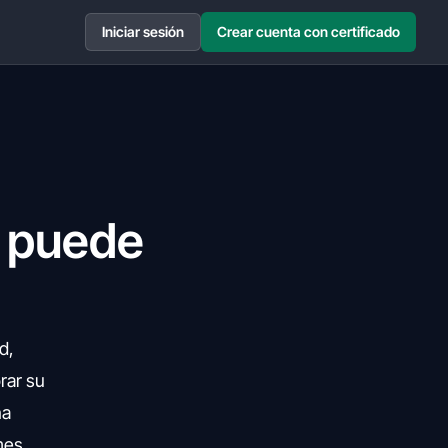
Iniciar sesión
Crear cuenta con certificado
o puede
d,
rar su
na
mes