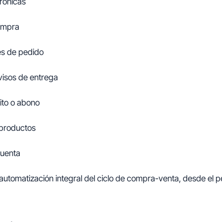
rónicas
ompra
s de pedido
visos de entrega
ito o abono
productos
cuenta
automatización integral del ciclo de compra-venta, desde el p