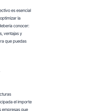
ectivo es esencial
optimizar la
debería conocer:
s, ventajas y
para que puedas
s
cturas
icipada el importe
as empresas que