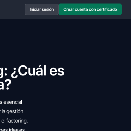
Iniciar sesión
Crear cuenta con certificado
g: ¿Cuál es
a?
s esencial
 la gestión
el factoring,
ones ideales