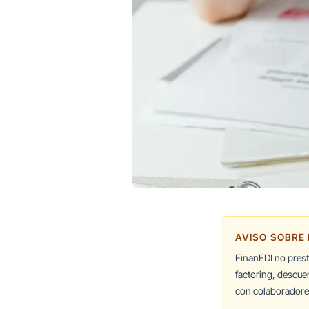
AVISO SOBRE
FinanEDI no pres
factoring, descue
con colaboradores