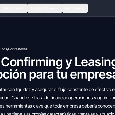
Soluciones
Colaboradores
Recursos
nutos
/
Por restevez
 Confirming y Leasin
pción para tu empres
ar con liquidez y asegurar el flujo constante de efectivo e
ilidad. Cuando se trata de financiar operaciones y optimizar
es herramientas clave que toda empresa debería conocer: 
da una tiene sus propias características, ventajas y situaci