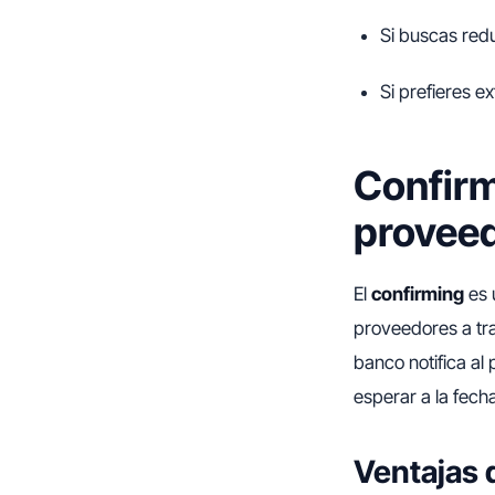
Si buscas redu
Si prefieres ex
Confirm
provee
El
confirming
es 
proveedores a tra
banco notifica al
esperar a la fech
Ventajas 