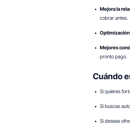
Mejora la rel
cobrar antes.
Optimización
Mejores cond
pronto pago.
Cuándo e
Si quieres for
Si buscas auto
Si deseas ofre