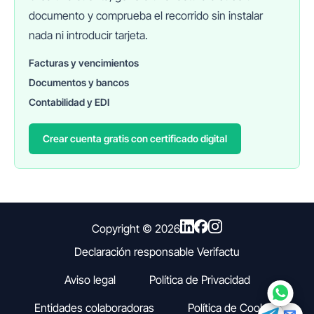
documento y comprueba el recorrido sin instalar
nada ni introducir tarjeta.
Facturas y vencimientos
Documentos y bancos
FINANEDI
Hablemos ahora
Contabilidad y EDI
Crear cuenta gratis con certificado digital
Pedir información sobre FinanEDI
Resolver una duda del ERP
Financiación externa
Copyright ©
2026
Declaración responsable Verifactu
Otro
Aviso legal
Política de Privacidad
Entidades colaboradoras
Política de Cookies