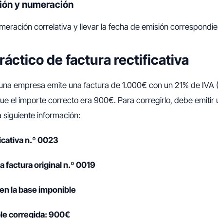
ión y numeración
meración correlativa y llevar la fecha de emisión correspondie
áctico de factura rectificativa
na empresa emite una factura de 1.000€ con un 21% de IVA (
e el importe correcto era 900€. Para corregirlo, debe emitir 
la siguiente información:
ficativa n.º 0023
a factura original n.º 0019
 en la base imponible
le corregida: 900€