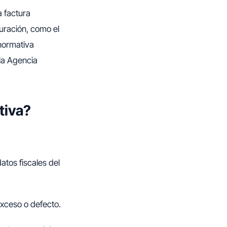
 factura
uración, como el
 normativa
 la Agencia
tiva?
atos fiscales del
exceso o defecto.