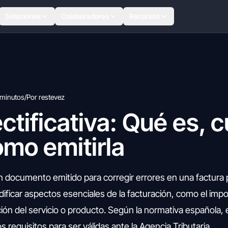
Soluciones
Colaboradores
Recursos
 minutos
/
Por restevez
ctificativa: Qué es, 
ómo emitirla
 un documento emitido para corregir errores en una factur
ificar aspectos esenciales de la facturación, como el impo
pción del servicio o producto. Según la normativa española,
 requisitos para ser válidas ante la Agencia Tributaria.