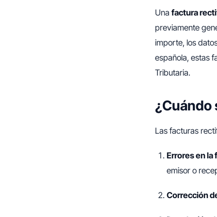
Una
factura recti
previamente gener
importe, los datos
española, estas f
Tributaria.
¿Cuándo s
Las facturas recti
Errores en la 
emisor o recep
Corrección d