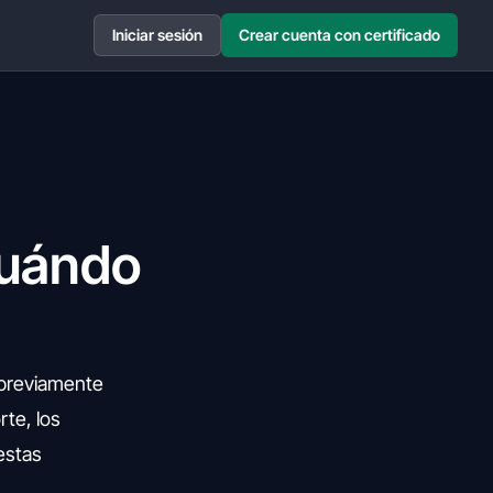
Iniciar sesión
Crear cuenta con certificado
cuándo
a previamente
rte, los
 estas