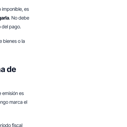
 imponible, es
garla
. No debe
o del pago.
 bienes o la
ha de
e emisión es
vengo marca el
ríodo fiscal