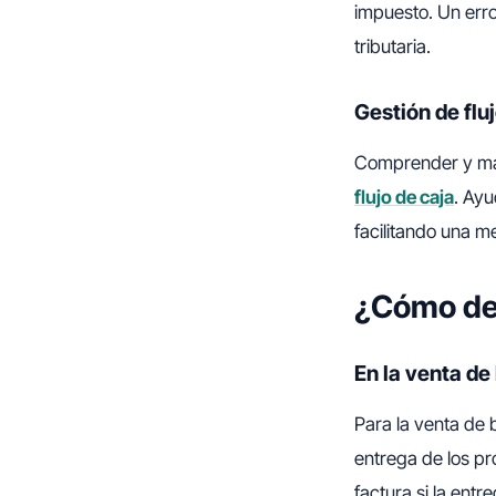
impuesto. Un erro
tributaria.
Gestión de flu
Comprender y ma
flujo de caja
. Ayu
facilitando una me
¿Cómo det
En la venta de
Para la venta de
entrega de los pr
factura si la entr