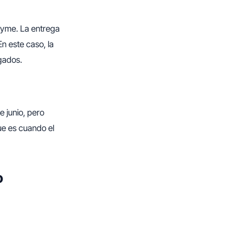
pyme. La entrega
En este caso, la
gados.
e junio, pero
ue es cuando el
o