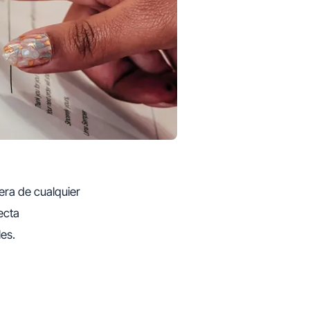
iera de cualquier
ecta
les.