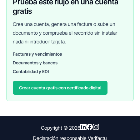
Prueba este flujo en una cuenta
gratis
Crea una cuenta, genera una factura o sube un
documento y comprueba el recorrido sin instalar
nada ni introducir tarjeta.
Facturas y vencimientos
Documentos y bancos
FINANEDI
Hablemos ahora
Contabilidad y EDI
Crear cuenta gratis con certificado digital
Pedir información sobre FinanEDI
Resolver una duda del ERP
Financiación externa
Copyright ©
2026
Declaración responsable Verifactu
Otro