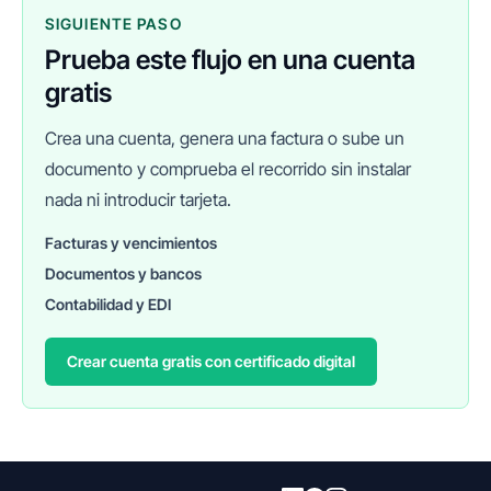
SIGUIENTE PASO
Prueba este flujo en una cuenta
gratis
Crea una cuenta, genera una factura o sube un
documento y comprueba el recorrido sin instalar
nada ni introducir tarjeta.
Facturas y vencimientos
Documentos y bancos
FINANEDI
Hablemos ahora
Contabilidad y EDI
Crear cuenta gratis con certificado digital
Pedir información sobre FinanEDI
Resolver una duda del ERP
Financiación externa