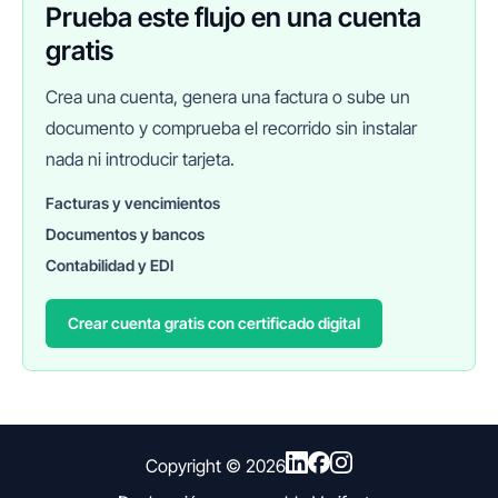
Prueba este flujo en una cuenta
gratis
Crea una cuenta, genera una factura o sube un
documento y comprueba el recorrido sin instalar
nada ni introducir tarjeta.
Facturas y vencimientos
Documentos y bancos
FINANEDI
Hablemos ahora
Contabilidad y EDI
Crear cuenta gratis con certificado digital
Pedir información sobre FinanEDI
Resolver una duda del ERP
Financiación externa
Copyright ©
2026