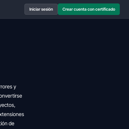
Iniciar sesión
Crear cuenta con certificado
rrores y
onvertirse
yectos,
extensiones
tión de