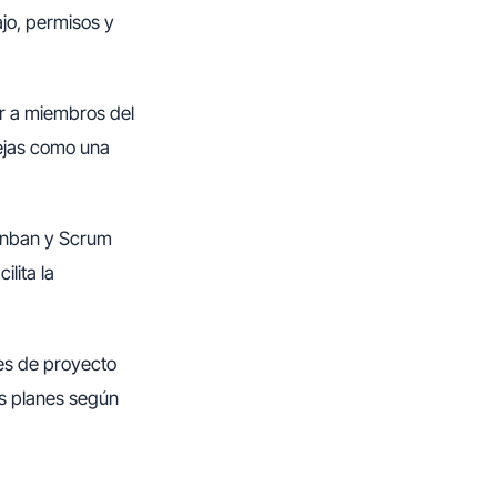
jo, permisos y
ar a miembros del
lejas como una
Kanban y Scrum
lita la
tes de proyecto
los planes según