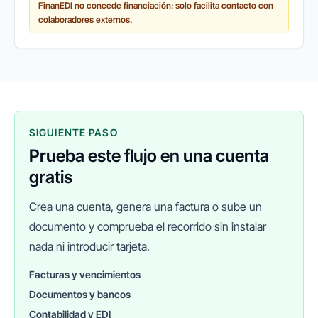
FinanEDI no concede financiación: solo facilita contacto con
cada vez más empresas recurren a...
colaboradores externos.
SIGUIENTE PASO
Prueba este flujo en una cuenta
gratis
Crea una cuenta, genera una factura o sube un
documento y comprueba el recorrido sin instalar
nada ni introducir tarjeta.
Facturas y vencimientos
Documentos y bancos
FINANEDI
Hablemos ahora
Contabilidad y EDI