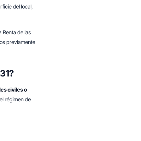
icie del local,
a Renta de las
los previamente
131?
s civiles o
 el régimen de