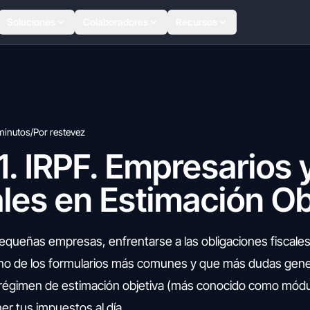
Soluciones
Colaboradores
Recursos
minutos
/
Por restevez
. IRPF. Empresarios 
les en Estimación Ob
ueñas empresas, enfrentarse a las obligaciones fiscale
o de los formularios más comunes y que más dudas gener
el régimen de estimación objetiva (más conocido como módu
r tus impuestos al día.