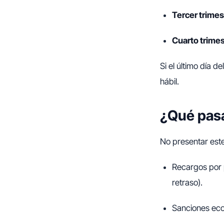
Tercer trimes
Cuarto trimes
Si el último día d
hábil.
¿Qué pasa
No presentar est
Recargos por p
retraso).
Sanciones eco