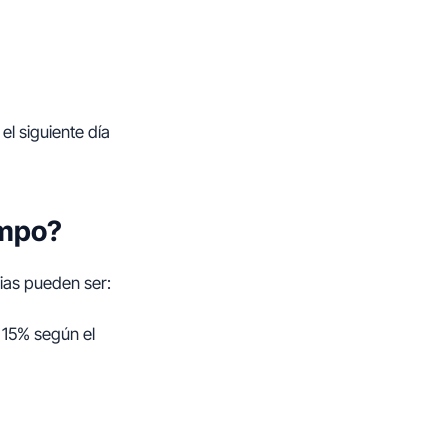
 el siguiente día
empo?
ias pueden ser:
l 15% según el