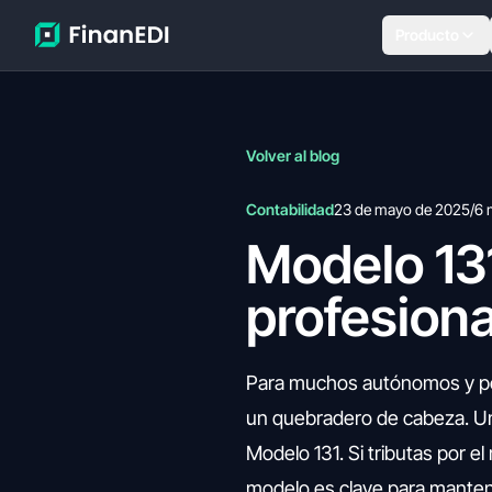
Producto
Volver al blog
Contabilidad
23 de mayo de 2025
/
6 
Modelo 131
profesiona
Para muchos autónomos y peq
un quebradero de cabeza. Un
Modelo 131. Si tributas por 
modelo es clave para mantene