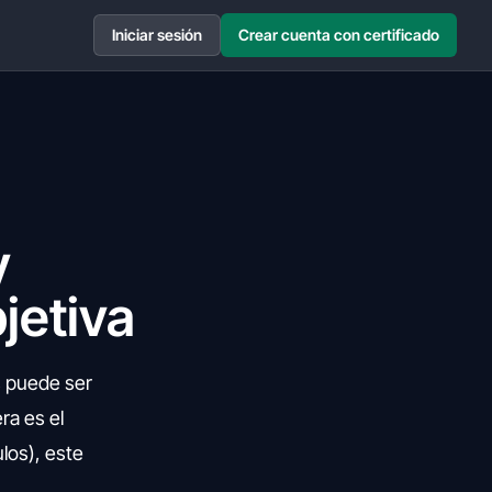
Iniciar sesión
Crear cuenta con certificado
y
jetiva
s puede ser
a es el
los), este