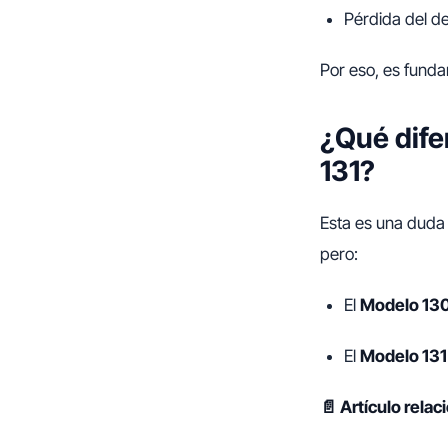
Pérdida del d
Por eso, es fundam
¿Qué dife
131?
Esta es una duda
pero:
El
Modelo 13
El
Modelo 131
📄 Artículo rela