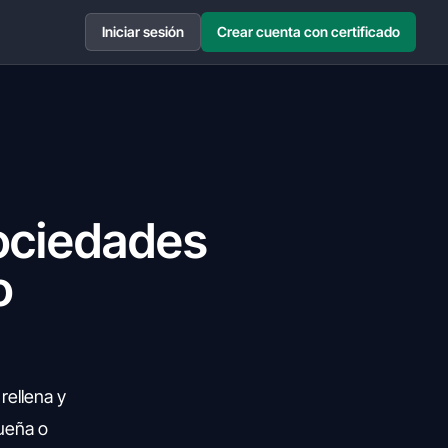
Iniciar sesión
Crear cuenta con certificado
ociedades
o
rellena y
queña o