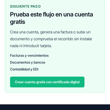
SIGUIENTE PASO
Prueba este flujo en una cuenta
gratis
Crea una cuenta, genera una factura o sube un
documento y comprueba el recorrido sin instalar
nada ni introducir tarjeta.
Facturas y vencimientos
Documentos y bancos
FINANEDI
Hablemos ahora
Contabilidad y EDI
Crear cuenta gratis con certificado digital
Pedir información sobre FinanEDI
Resolver una duda del ERP
Financiación externa