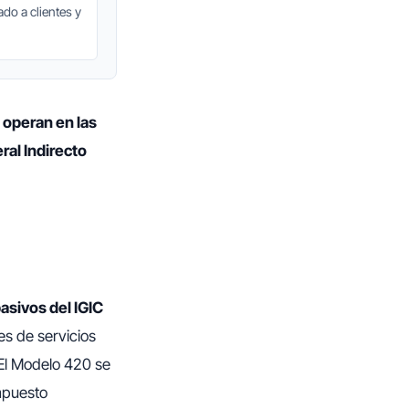
do a clientes y
e
operan en las
al Indirecto
asivos del IGIC
es de servicios
 El Modelo 420 se
impuesto