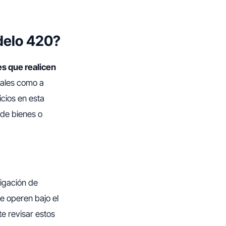
delo 420?
s que realicen
ocales como a
icios en esta
 de bienes o
igación de
e operen bajo el
te revisar estos