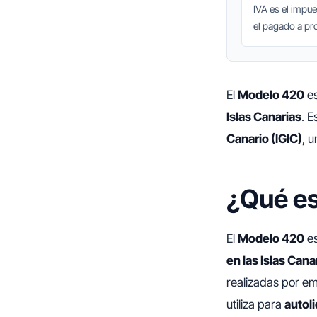
IVA es el impu
el pagado a pr
El
Modelo 420
es
Islas Canarias
. E
Canario (IGIC)
, u
¿Qué es
El
Modelo 420
es
en las Islas Cana
realizadas por em
utiliza para
autoli