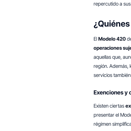
repercutido a sus
¿Quiénes 
El
Modelo 420
de
operaciones suje
aquellas que, aun
región. Además, l
servicios tambié
Exenciones y 
Existen ciertas
ex
presentar el Mod
régimen simplific