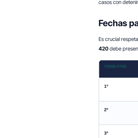
casos con deteni
Fechas pa
Es crucial respeta
420
debe presenta
TRIMESTRE
1º
2º
3º