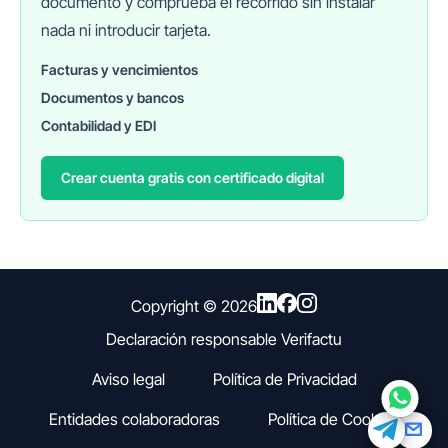
documento y comprueba el recorrido sin instalar
nada ni introducir tarjeta.
Facturas y vencimientos
Documentos y bancos
FINANEDI
Hablemos ahora
Contabilidad y EDI
Crear cuenta gratis con certificado digital
Pedir información sobre FinanEDI
Resolver una duda del ERP
Financiación externa
Copyright ©
2026
Declaración responsable Verifactu
Otro
Aviso legal
Política de Privacidad
Entidades colaboradoras
Política de Cookies