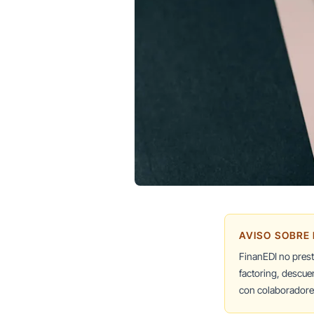
AVISO SOBRE
FinanEDI no pres
factoring, descue
con colaboradores