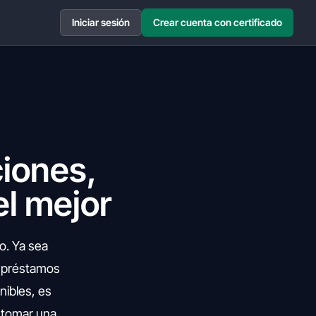
Iniciar sesión
Crear cuenta con certificado
iones,
el mejor
o. Ya sea
os préstamos
nibles, es
e tomar una