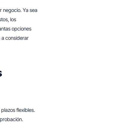
r negocio. Ya sea
tos, los
antas opciones
s a considerar
s
lazos flexibles.
aprobación.