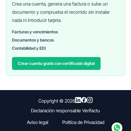
Crea una cuenta, genera una factura o sube un
documento y comprueba el recorrido sin instalar
nada ni introducir tarjeta.
Facturas y vencimientos
Documentos y bancos
FINANEDI
Hablemos ahora
Contabilidad y EDI
Crear cuenta gratis con certificado digital
Pedir información sobre FinanEDI
Resolver una duda del ERP
Financiación externa
Copyright ©
2026
Declaración responsable Verifactu
Otro
Aviso legal
Política de Privacidad