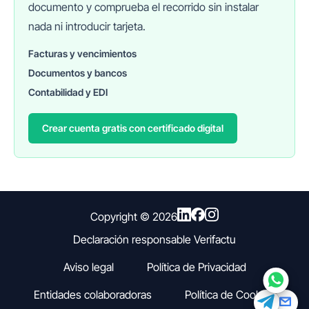
documento y comprueba el recorrido sin instalar
nada ni introducir tarjeta.
Facturas y vencimientos
Documentos y bancos
FINANEDI
Hablemos ahora
Contabilidad y EDI
Crear cuenta gratis con certificado digital
Pedir información sobre FinanEDI
Resolver una duda del ERP
Financiación externa
Copyright ©
2026
Declaración responsable Verifactu
Otro
Aviso legal
Política de Privacidad
Entidades colaboradoras
Política de Cookies