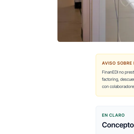
AVISO SOBRE
FinanEDI no pres
factoring, descue
con colaboradores
EN CLARO
Conceptos