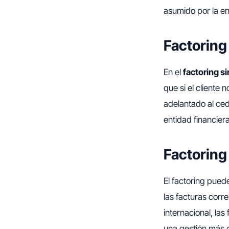
asumido por la en
Factoring
En el
factoring s
que si el cliente
adelantado al ced
entidad financier
Factoring
El factoring puede
las facturas corr
internacional, las
una gestión más c