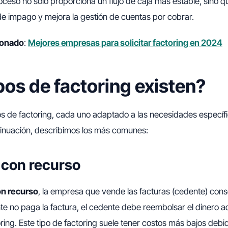
roceso no solo proporciona un flujo de caja más estable, sino 
de impago y mejora la gestión de cuentas por cobrar.
cionado
:
Mejores empresas para solicitar factoring en 2024
pos de factoring existen?
pos de factoring, cada uno adaptado a las necesidades específi
inuación, describimos los más comunes:
 con recurso
on recurso
, la empresa que vende las facturas (cedente) cons
ente no paga la factura, el cedente debe reembolsar el dinero a
ing. Este tipo de factoring suele tener costos más bajos debi