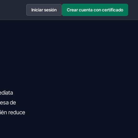
Iniciar sesión
Crear cuenta con certificado
ediata
resa de
bién reduce