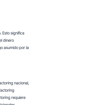
 Esto significa
el dinero
go asumido por la
actoring nacional,
factoring
ctoring requiere
icionales