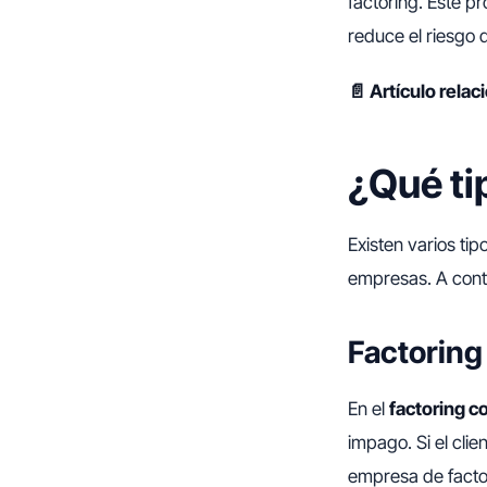
factoring. Este p
reduce el riesgo 
📄 Artículo rela
¿Qué ti
Existen varios ti
empresas. A cont
Factoring
En el
factoring c
impago. Si el cli
empresa de factor