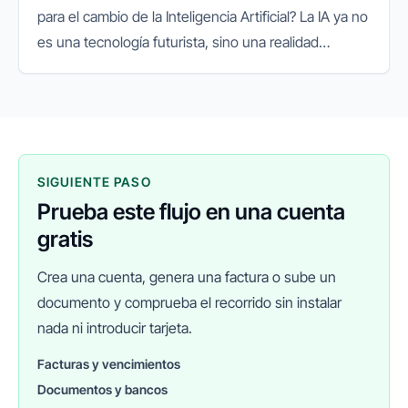
para el cambio de la Inteligencia Artificial? La IA ya no
es una tecnología futurista, sino una realidad
presente que está redefiniendo el panorama
empresarial a nivel...
SIGUIENTE PASO
Prueba este flujo en una cuenta
gratis
Crea una cuenta, genera una factura o sube un
documento y comprueba el recorrido sin instalar
nada ni introducir tarjeta.
Facturas y vencimientos
Documentos y bancos
FINANEDI