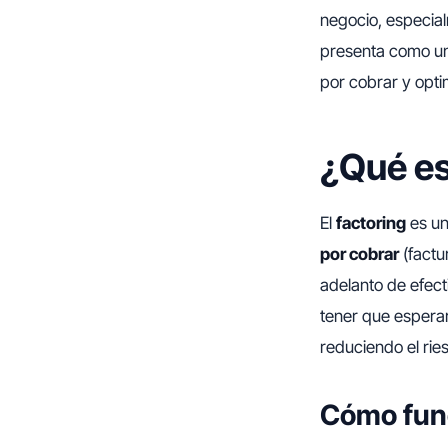
negocio, especia
presenta como un
por cobrar y optim
¿Qué es
El
factoring
es u
por cobrar
(factu
adelanto de efect
tener que esperar
reduciendo el ri
Cómo func