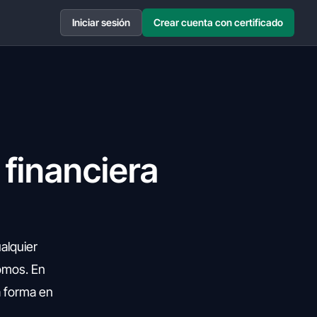
Iniciar sesión
Crear cuenta con certificado
 financiera
ualquier
omos. En
a forma en