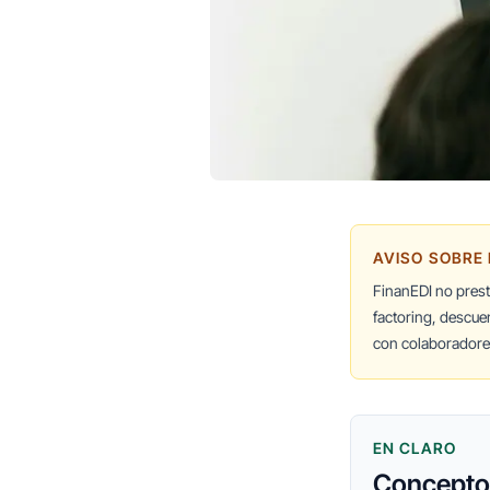
AVISO SOBRE
FinanEDI no pres
factoring, descue
con colaboradores
EN CLARO
Conceptos