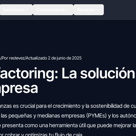
Soluciones
Colaboradores
Recursos
s
/
Por restevez
/
Actualizado 2 de junio de 2025
factoring: La solución
mpresa
nanzas es crucial para el crecimiento y la sostenibilidad de c
a las pequeñas y medianas empresas (PYMEs) y los autón
se presenta como una herramienta útil que puede mejorar l
 cobrar y optimizas tu flujo de caja.