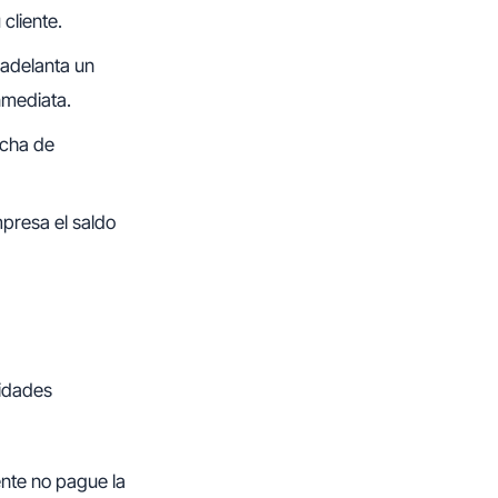
cliente.
 adelanta un
nmediata.
echa de
mpresa el saldo
sidades
ente no pague la