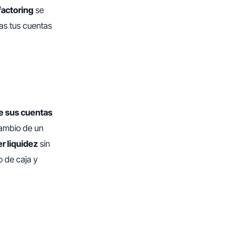
factoring
se
as tus cuentas
 sus cuentas
cambio de un
r liquidez
sin
o de caja y