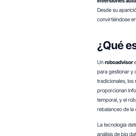
inversiones aut
Desde su aparició
convirtiéndose en
¿Qué es
Un
roboadvisor
e
para gestionar y 
tradicionales, lo
proporcionan info
temporal, y el ro
rebalanceo de la 
La tecnología det
análisis de big d