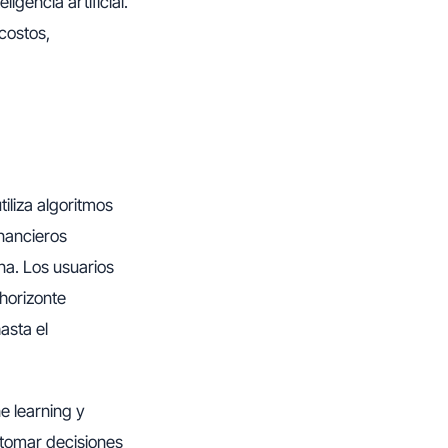
igencia artificial.
costos,
iliza algoritmos
inancieros
na. Los usuarios
 horizonte
asta el
e learning y
 tomar decisiones