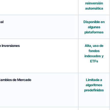
reinversión
automática
cal
Disponible en
algunas
plataformas
e Inversiones
Alta, uso de
fondos
indexados y
ETFs
 Cambios de Mercado
Limitada a
algoritmos
predefinidos