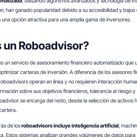
omatizada
, utilizando algoritmos avanzados y tecnología de intel
n, han ganado popularidad debido a su accesibilidad y bajos 
 una opción atractiva para una amplia gama de inversores.
 un Roboadvisor?
s un servicio de asesoramiento financiero automatizado que ut
optimizar carteras de inversión. A diferencia de los asesores f
s roboadvisors operan en línea y no requieren interacción huma
rmación sobre sus objetivos financieros, tolerancia al riesgo y
boadvisor se encarga del resto, desde la selección de activos h
cartera.
rás de los
roboadvisors incluye inteligencia artificial
, machin
ata. Estos sistemas analizan grandes volúmenes de datos para