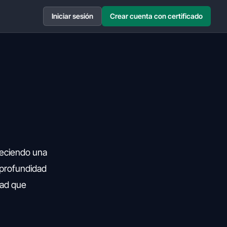
Iniciar sesión
Crear cuenta con certificado
reciendo una
 profundidad
dad que