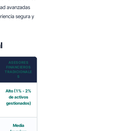
idad avanzadas
riencia segura y
l
ASESORES
FINANCIEROS
TRADICIONALE
S
Alto (1% - 2%
de activos
gestionados)
Media