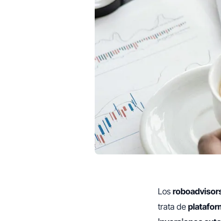
Los
roboadvisor
trata de
platafor