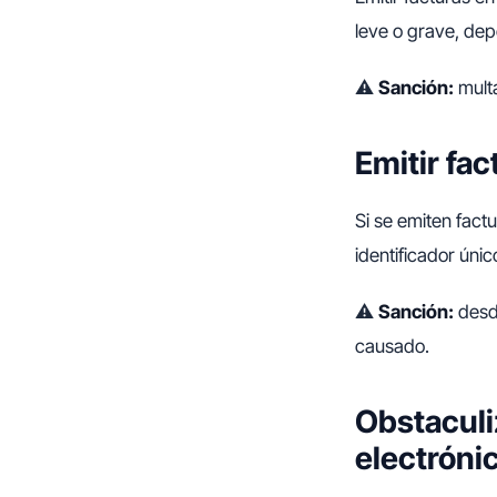
leve o grave, dep
⚠️
Sanción:
mult
Emitir fa
Si se emiten factu
identificador úni
⚠️
Sanción:
des
causado.
Obstaculi
electróni