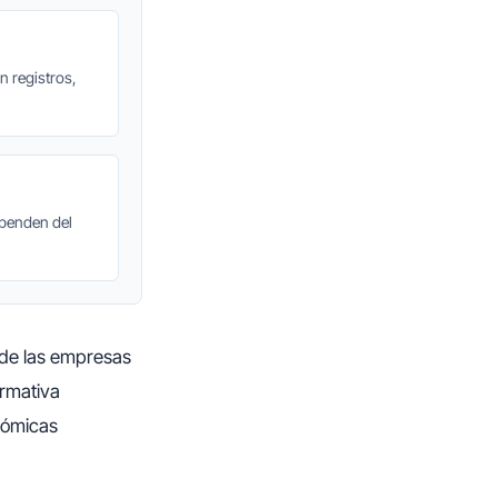
n registros,
ependen del
a de las empresas
ormativa
nómicas