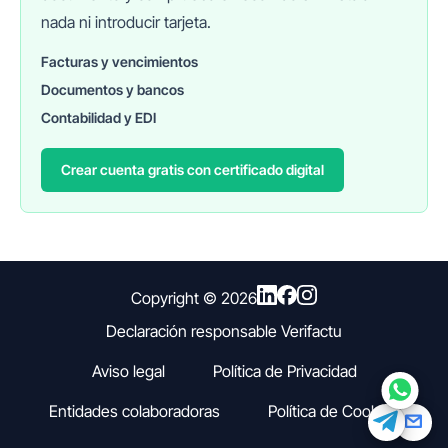
nada ni introducir tarjeta.
Facturas y vencimientos
Documentos y bancos
FINANEDI
Hablemos ahora
Contabilidad y EDI
Crear cuenta gratis con certificado digital
Pedir información sobre FinanEDI
Resolver una duda del ERP
Financiación externa
Copyright ©
2026
Declaración responsable Verifactu
Otro
Aviso legal
Política de Privacidad
Entidades colaboradoras
Política de Cookies