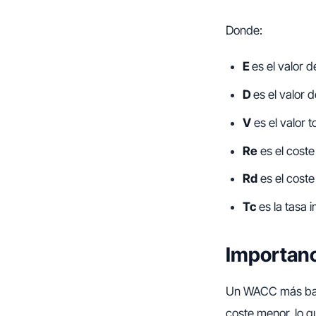
Donde:
E
es el valor 
D
es el valor
V
es el valor t
Re
es el coste 
Rd
es el coste
Tc
es la tasa i
Importan
Un WACC más bajo
coste menor, lo q