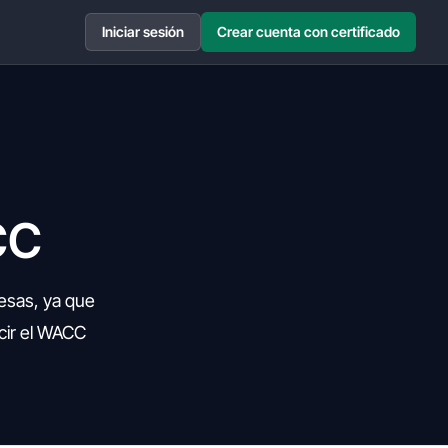
Iniciar sesión
Crear cuenta con certificado
CC
esas, ya que
ucir el WACC