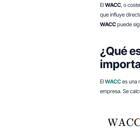
El
WACC
, o cost
que influye direc
WACC
puede sign
¿Qué es
import
El
WACC
es una m
empresa. Se calc