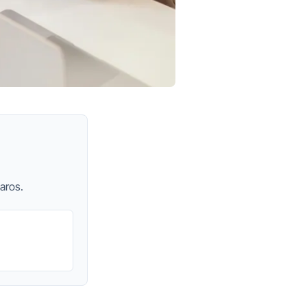
aros.