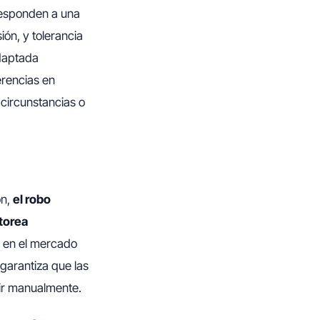
 responden a una
ión, y tolerancia
daptada
erencias en
circunstancias o
ón,
el robo
itorea
s en el mercado
 garantiza que las
nir manualmente.