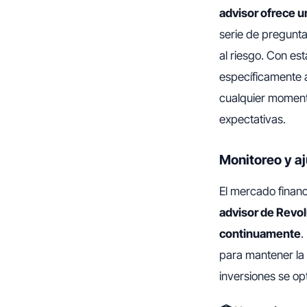
advisor ofrece u
serie de pregunta
al riesgo. Con est
específicamente a
cualquier moment
expectativas.
Monitoreo y a
El mercado finan
advisor de Revolu
continuamente
.
para mantener la a
inversiones se op