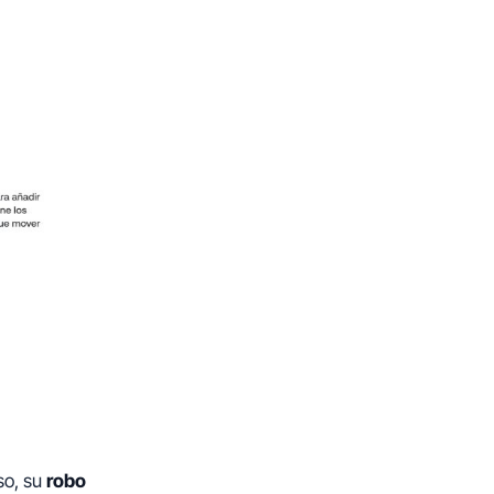
so, su
robo