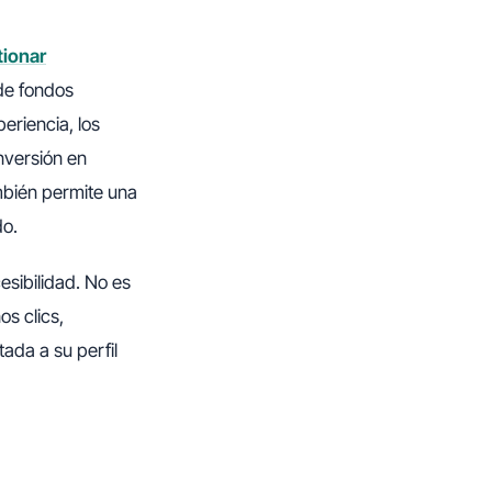
tionar
 de fondos
eriencia, los
inversión en
mbién permite una
do.
sibilidad. No es
os clics,
ada a su perfil