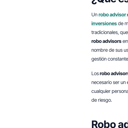
Un
robo advisor 
inversiones
de ma
tradicionales, qu
robo advisors
emp
nombre de sus usu
gestión constante
Los
robo advisor
necesario ser un 
cualquier persona
de riesgo.
Robo ad