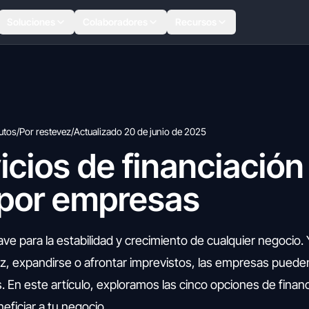
Soluciones
Colaboradores
Recursos
utos
/
Por restevez
/
Actualizado 20 de junio de 2025
icios de financiació
 por empresas
lave para la estabilidad y crecimiento de cualquier negocio.
ez, expandirse o afrontar imprevistos, las empresas pueden
os. En este artículo, exploramos las cinco opciones de fina
eficiar a tu negocio.