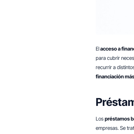
El
acceso a finan
para cubrir neces
recurrir a distint
financiación más
Présta
Los
préstamos b
empresas. Se trat