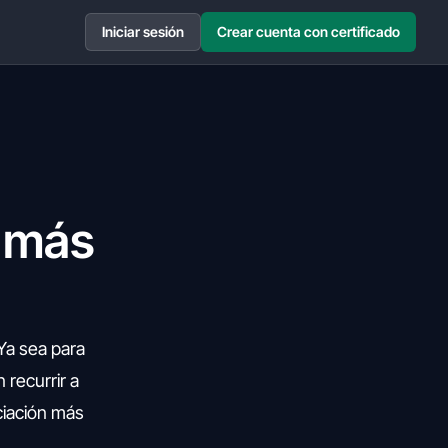
Iniciar sesión
Crear cuenta con certificado
n más
 Ya sea para
 recurrir a
nciación más