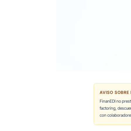
AVISO SOBRE
FinanEDI no pres
factoring, descue
con colaboradores