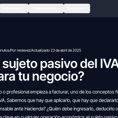
Soluciones
Colaboradores
Recursos
inutos
/
Por restevez
/
Actualizado 23 de abril de 2025
 sujeto pasivo del IV
ara tu negocio?
 profesional empieza a facturar, uno de los conceptos f
VA. Sabemos que hay que aplicarlo, que hay que declararl
nsable ante Hacienda? ¿Quién debe ingresarlo, deducirlo o
a clave en cualquier operación económica: el sujeto pasivo 