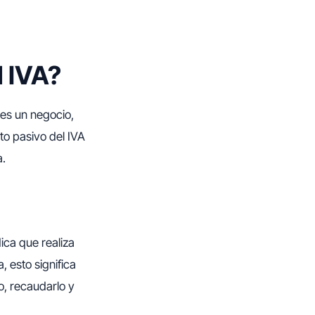
l IVA?
nes un negocio,
to pasivo del IVA
a.
dica que realiza
, esto significa
o, recaudarlo y