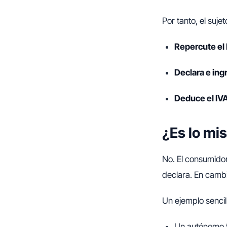
Por tanto, el suje
Repercute el 
Declara e ing
Deduce el IV
¿Es lo mi
No. El consumidor 
declara. En camb
Un ejemplo sencil
Un autónomo fa