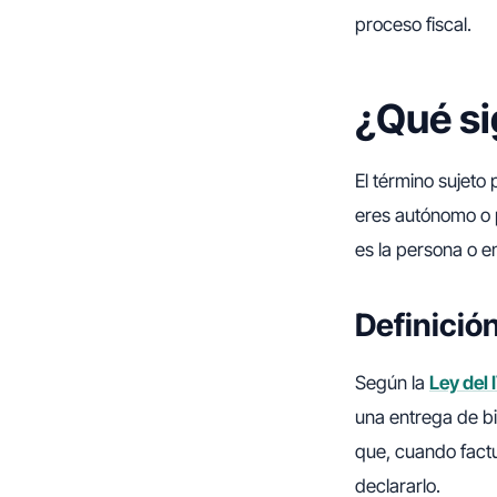
proceso fiscal.
¿Qué si
El término sujeto
eres autónomo o p
es la persona o e
Definición
Según la
Ley del
una entrega de bie
que, cuando factu
declararlo.