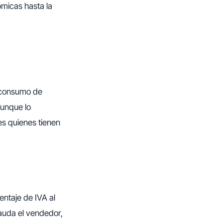
micas hasta la
l consumo de
aunque lo
s quienes tienen
ntaje de IVA al
cauda el vendedor,