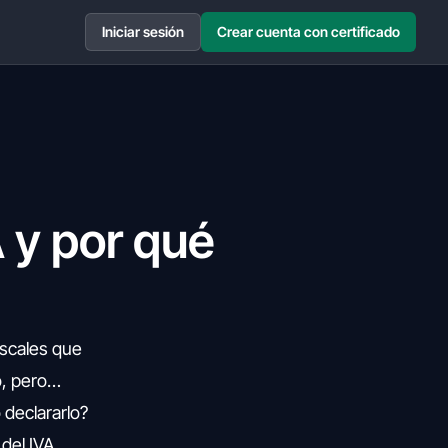
Iniciar sesión
Crear cuenta con certificado
A y por qué
iscales que
o, pero…
 declararlo?
del IVA.