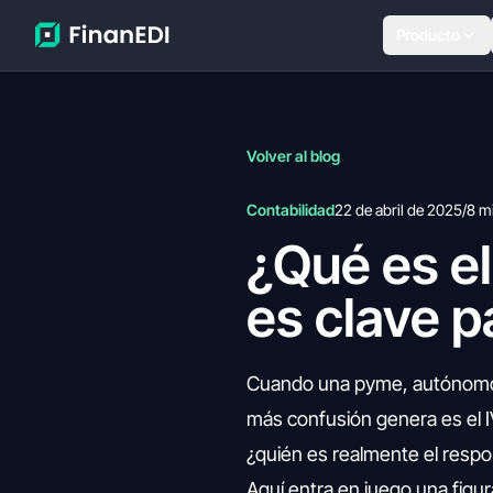
Producto
Volver al blog
Contabilidad
22 de abril de 2025
/
8 m
¿Qué es el
es clave p
Cuando una pyme, autónomo o
más confusión genera es el I
¿quién es realmente el respo
Aquí entra en juego una figur