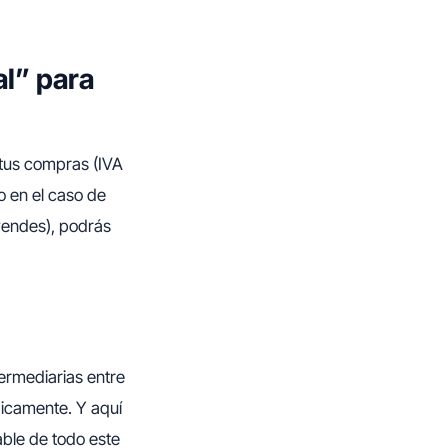
al” para
 tus compras (IVA
o en el caso de
vendes), podrás
ermediarias entre
dicamente. Y aquí
able de todo este