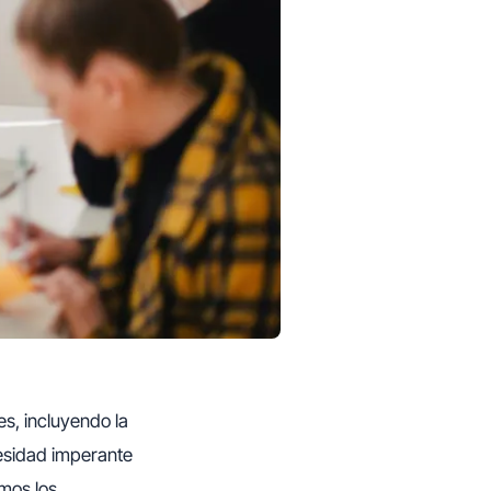
es, incluyendo la
esidad imperante
amos los