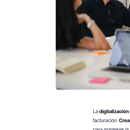
La
digitalizació
facturación.
Crea
para mantener la 