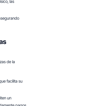
sico, las
 asegurando
las
zas de la
ue facilita su
ten un
pidamente pagos