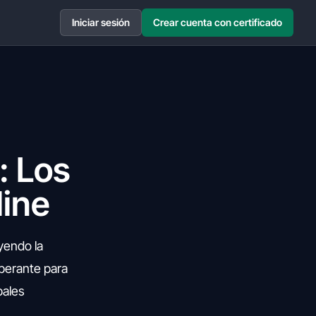
Iniciar sesión
Crear cuenta con certificado
: Los
line
uyendo la
mperante para
pales