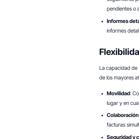
pendientes o 
Informes det
informes detal
Flexibilid
La capacidad de a
de los mayores at
Movilidad
: C
lugar y en cu
Colaboración
facturas simul
Seguridad y 