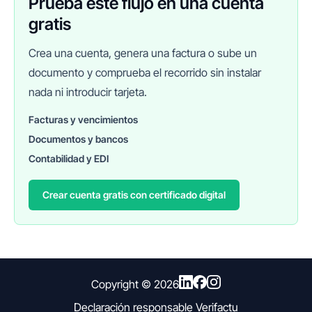
Prueba este flujo en una cuenta
gratis
Crea una cuenta, genera una factura o sube un
documento y comprueba el recorrido sin instalar
nada ni introducir tarjeta.
Facturas y vencimientos
Documentos y bancos
FINANEDI
Hablemos ahora
Contabilidad y EDI
Crear cuenta gratis con certificado digital
Pedir información sobre FinanEDI
Resolver una duda del ERP
Financiación externa
Copyright ©
2026
Declaración responsable Verifactu
Otro