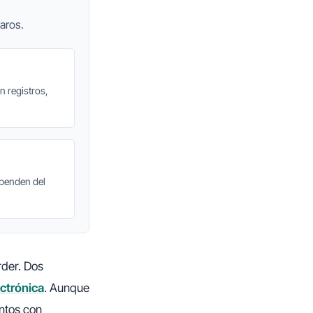
aros.
n registros,
ependen del
rder. Dos
ectrónica
. Aunque
ntos con