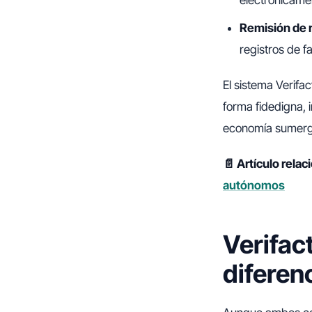
electrónicamen
Remisión de r
registros de f
El sistema Verifa
forma fidedigna,
economía sumerg
📄 Artículo rela
autónomos
Verifac
diferen