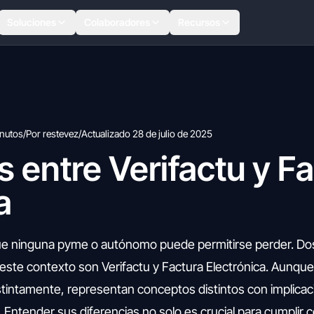
Soluciones
Colaboradores
Recursos
nutos
/
Por restevez
/
Actualizado 28 de julio de 2025
s entre Verifactu y F
a
 que ninguna pyme o autónomo puede permitirse perder. Do
este contexto son Verifactu y Factura Electrónica. Aunq
tintamente, representan conceptos distintos con implicac
. Entender sus diferencias no solo es crucial para cumplir c