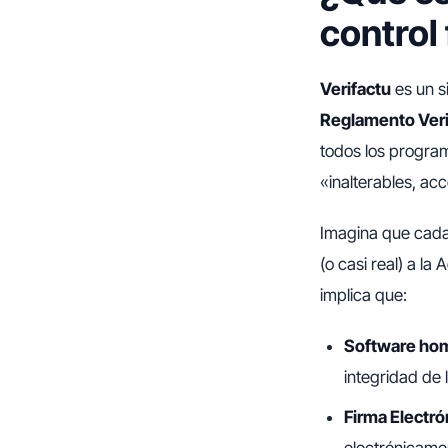
control 
Verifactu
es un s
Reglamento Veri
todos los program
«inalterables, acc
Imagina que cada 
(o casi real) a la
implica que:
Software ho
integridad de l
Firma Electró