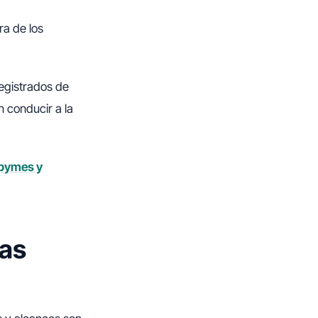
a de los
registrados de
 conducir a la
 pymes y
Las