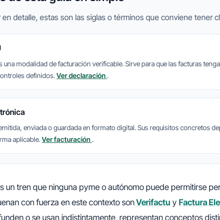
 en detalle, estas son las siglas o términos que conviene tener cl
U
una modalidad de facturación verificable. Sirve para que las facturas tenga
controles definidos.
Ver declaración
.
trónica
 emitida, enviada o guardada en formato digital. Sus requisitos concretos d
orma aplicable.
Ver facturación
.
 es un tren que ninguna pyme o autónomo puede permitirse pe
uenan con fuerza en este contexto son
Verifactu
y
Factura El
unden o se usan indistintamente, representan conceptos disti