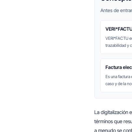
Antes de entrar
VERI*FACT
VERI*FACTU es 
trazabilidad y 
Factura elec
Es una factura
caso y de la n
La digitalización
términos que res
a menudo se conf