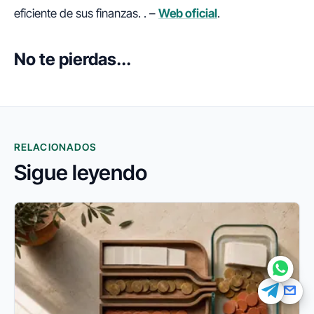
eficiente de sus finanzas. . –
Web oficial
.
No te pierdas...
FINANEDI
Hablemos ahora
Pedir información sobre FinanEDI
RELACIONADOS
Resolver una duda del ERP
Sigue leyendo
Financiación externa
Otro