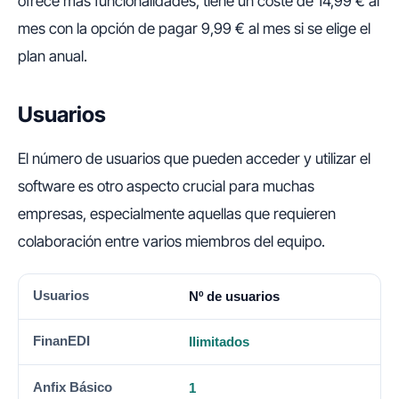
ofrece más funcionalidades, tiene un coste de 14,99 € al
mes con la opción de pagar 9,99 € al mes si se elige el
plan anual.
Usuarios
El número de usuarios que pueden acceder y utilizar el
software es otro aspecto crucial para muchas
empresas, especialmente aquellas que requieren
colaboración entre varios miembros del equipo.
USUARIOS
FINANEDI
ANFIX BÁSICO
ANFIX A
Nº de usuarios
Ilimitados
1