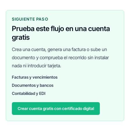
SIGUIENTE PASO
Prueba este flujo en una cuenta
gratis
Crea una cuenta, genera una factura o sube un
documento y comprueba el recorrido sin instalar
nada ni introducir tarjeta.
Facturas y vencimientos
Documentos y bancos
FINANEDI
Hablemos ahora
Contabilidad y EDI
Crear cuenta gratis con certificado digital
Pedir información sobre FinanEDI
Resolver una duda del ERP