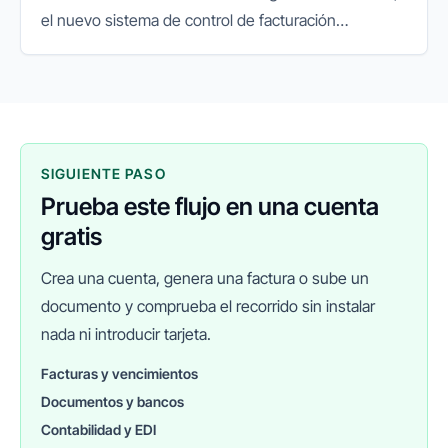
el nuevo sistema de control de facturación
impulsado por la Agencia Tributaria. Su objetivo es
garantizar la integridad...
SIGUIENTE PASO
Prueba este flujo en una cuenta
gratis
Crea una cuenta, genera una factura o sube un
documento y comprueba el recorrido sin instalar
nada ni introducir tarjeta.
Facturas y vencimientos
Documentos y bancos
FINANEDI
Hablemos ahora
Contabilidad y EDI