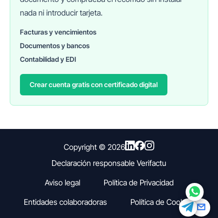
nada ni introducir tarjeta.
Facturas y vencimientos
Documentos y bancos
FINANEDI
Hablemos ahora
Contabilidad y EDI
Crear cuenta gratis con certificado digital
Pedir información sobre FinanEDI
Resolver una duda del ERP
Financiación externa
Copyright ©
2026
Declaración responsable Verifactu
Otro
Aviso legal
Política de Privacidad
Entidades colaboradoras
Política de Cookies