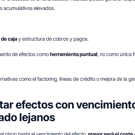
es acumulativos elevados.
o de caja
y estructura de cobros y pagos.
scuento de efectos como
herramienta puntual
, no como única 
rnativas como el factoring, líneas de crédito o mejora de la ge
ar efectos con vencimient
ado lejanos
l plazo hasta el vencimiento del efecto,
mayor será el coste