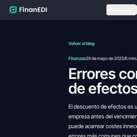
Producto
Volver al blog
Finanzas
29 de mayo de 2025
/
6 min
Errores co
de efectos
El descuento de efectos es un
empresa antes del vencimient
puede acarrear costes inneces
errores más comunes que com