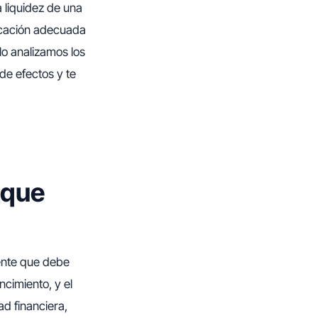
a liquidez de una
ficación adecuada
lo analizamos los
de efectos y te
e que
iente que debe
encimiento, y el
ad financiera,