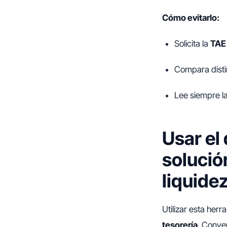
Cómo evitarlo:
Solicita la
TAE 
Compara distin
Lee siempre la
Usar el
solució
liquide
Utilizar esta her
tesorería
. Conve