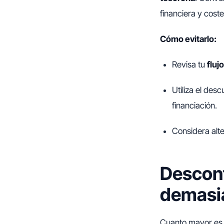
financiera y cost
Cómo evitarlo:
Revisa tu
fluj
Utiliza el de
financiación.
Considera alte
Descont
demasi
Cuanto mayor es e