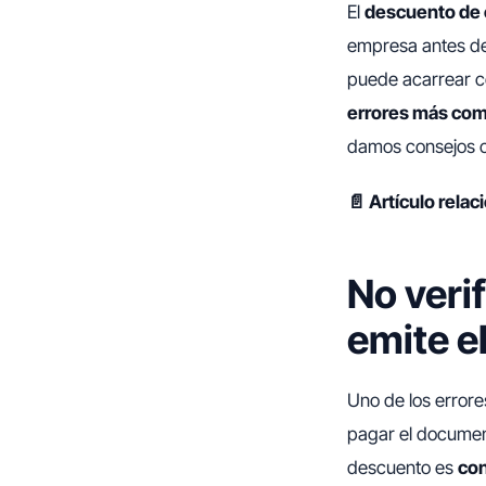
El
descuento de 
empresa antes del
puede acarrear co
errores más co
damos consejos cl
📄 Artículo rela
No verif
emite e
Uno de los errore
pagar el documen
descuento es
con