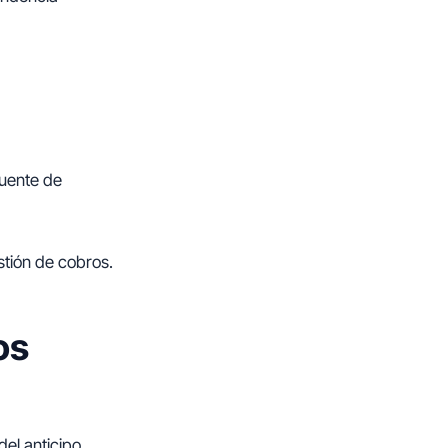
fuente de
stión de cobros.
os
del anticipo.