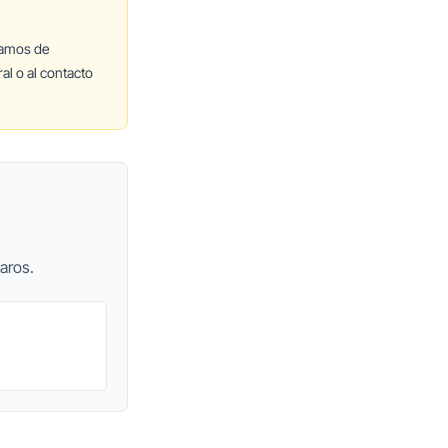
lamos de
al o al contacto
aros.