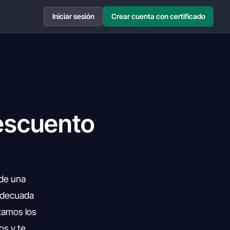
Iniciar sesión
Crear cuenta con certificado
descuento
 de una
 adecuada
izamos los
os y te