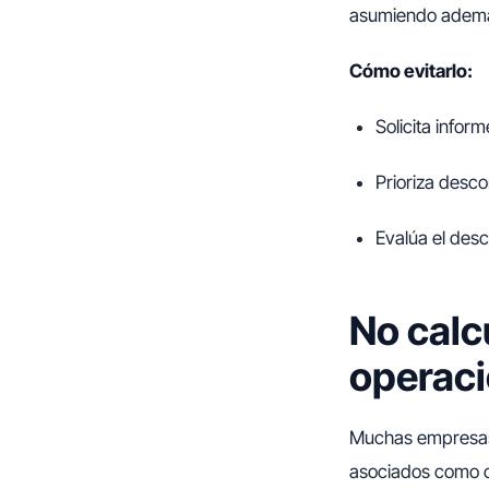
asumiendo ademá
Cómo evitarlo:
Solicita infor
Prioriza desco
Evalúa el desc
No calcu
operac
Muchas empresas
asociados como co