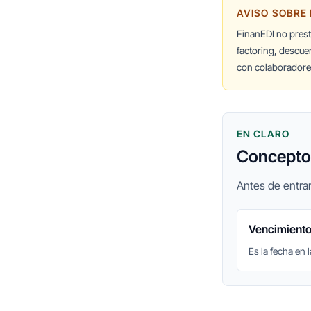
AVISO SOBRE
FinanEDI no pres
factoring, descue
con colaboradores
EN CLARO
Conceptos
Antes de entrar
Vencimient
Es la fecha en 