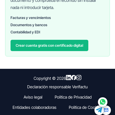
documento y comprueba el recorrido sin instalar
nada ni introducir tarjeta.
Facturas y vencimientos
Documentos y bancos
FINANEDI
Hablemos ahora
Contabilidad y EDI
Crear cuenta gratis con certificado digital
Pedir información sobre FinanEDI
Resolver una duda del ERP
Financiación externa
Copyright ©
2026
Declaración responsable Verifactu
Otro
Aviso legal
Política de Privacidad
Entidades colaboradoras
Política de Cookies