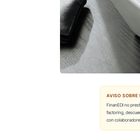
AVISO SOBRE
FinanEDI no pres
factoring, descue
con colaboradores