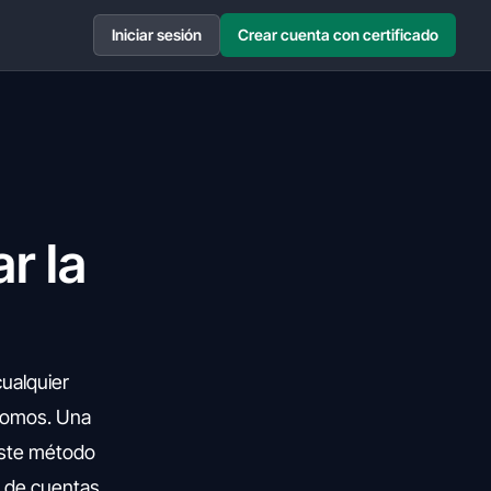
Iniciar sesión
Crear cuenta con certificado
r la
cualquier
nomos. Una
 Este método
n de cuentas