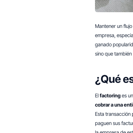
Mantener un flujo
empresa, especia
ganado popularida
sino que también 
¿Qué es
El
factoring
es u
cobrar a una ent
Esta transacción
paguen sus factura
la empresa de est