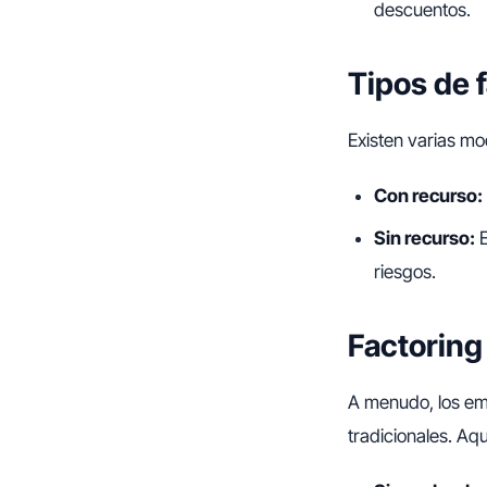
descuentos.
Tipos de 
Existen varias m
Con recurso:
Sin recurso:
E
riesgos.
Factoring
A menudo, los emp
tradicionales. Aq