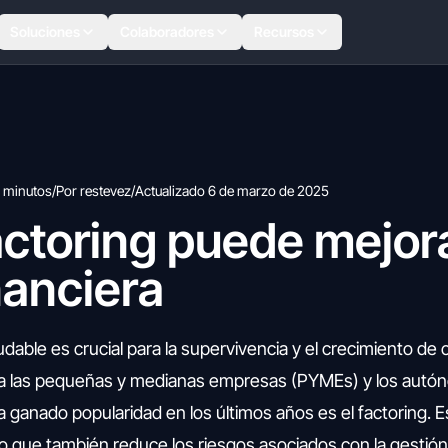
Soluciones
Colaboradores
Recursos
 minutos
/
Por restevez
/
Actualizado 6 de marzo de 2025
ctoring puede mejora
nanciera
udable es crucial para la supervivencia y el crecimiento de 
a las pequeñas y medianas empresas (PYMEs) y los autó
a ganado popularidad en los últimos años es el factoring.
ino que también reduce los riesgos asociados con la gestió