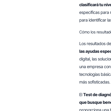
clasificará tu ni
específicas para m
para identificar la
Cómo los resultados
Los resultados de
las ayudas especí
digital, las solu
una empresa con 
tecnologías bási
más sofisticadas.
El
Test de diagnó
que busque benef
proporciona una h