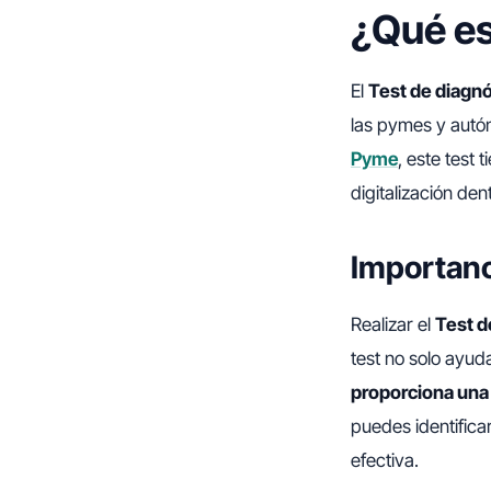
¿Qué es
El
Test de diagnó
las pymes y autón
Pyme
, este test 
digitalización de
Importanci
Realizar el
Test d
test no solo ayud
proporciona una 
puedes identificar
efectiva.