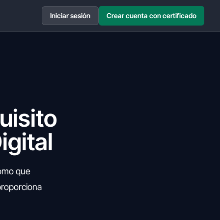
Iniciar sesión
Crear cuenta con certificado
uisito
igital
nomo que
 proporciona