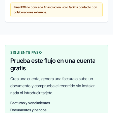
últimos años ha surgido un cambio de paradigma:
FinanEDI no concede financiación: solo facilita contacto con
cada vez más empresas recurren a...
colaboradores externos.
SIGUIENTE PASO
Prueba este flujo en una cuenta
gratis
Crea una cuenta, genera una factura o sube un
documento y comprueba el recorrido sin instalar
nada ni introducir tarjeta.
Facturas y vencimientos
Documentos y bancos
FINANEDI